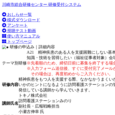
川崎市総合研修センター 研修受付システム
おしらせ一覧
様式ダウンロード
アンケート
視聴テスト動画
使い方マニュアル
トップページ
研修の申込み｜詳細内容
A21 精神疾患のある人を支援困難にしない基
知識・技術を習得したい（福祉従事者対象）
会
テーマ別研修
※先着順のため、締切日前に募集を終了する場
※入力フォーム送信後、すぐに受付完了メール
その場合は、再度初めからご入力ください。
精神疾患をもつ人を支援する際、なかなかうまくい
研修内容
いかのヒントになるように訪問看護ステーションの
発信している講師から学んでいきます。
トキノ株式会社
訪問看護ステーションみのり
講師氏名
副社長・広報戦略担当
小瀬古伸幸 氏