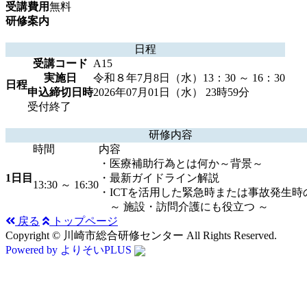
受講費用
無料
研修案内
日程
受講コード
A15
実施日
令和８年7月8日（水）13：30 ～ 16：30
日程
申込締切日時
2026年07月01日（水） 23時59分
受付終了
研修内容
時間
内容
・医療補助行為とは何か～背景～
1日目
・最新ガイドライン解説
13:30 ～ 16:30
・ICTを活用した緊急時または事故発生時
～ 施設・訪問介護にも役立つ ～
戻る
トップページ
Copyright © 川崎市総合研修センター All Rights Reserved.
Powered by よりそいPLUS