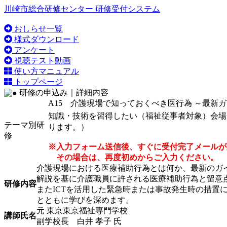
川崎市総合研修センター 研修受付システム
おしらせ一覧
様式ダウンロード
アンケート
視聴テスト動画
使い方マニュアル
トップページ
研修の申込み｜詳細内容
A15 介護現場で知っておくべき医行為 ～最新ガ
知識・技術を習得したい（福祉従事者対象）
会場
テーマ別研
ります。）
修
※入力フォーム送信後、すぐに受付完了メールが
その場合は、再度初めからご入力ください。
介護現場における医療補助行為とは何か、最新のガ
解説を基に介護職員に許される医療補助行為と留意
研修内容
またICTを活用した緊急時または事故発生時の措置
とともに学びを深めます。
元 東京東京福祉専門学校
講師氏名
副学校長 白井 孝子 氏