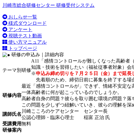
川崎市総合研修センター 研修受付システム
おしらせ一覧
様式ダウンロード
アンケート
視聴テスト動画
使い方マニュアル
トップページ
研修の申込み｜詳細内容
A11「感情コントロールが難しくなった高齢者
知識・技術を習得したい（福祉従事者対象）
会
テーマ別研修
※
申込み締め切りを７月２５日（金）まで延長
先着順のため、締切日前に募集を終了する場
最近「感情コントロールが」できず、情緒不安定な
一体高齢者に何が起こっているのでしょうか。
研修内容
高齢者自身の問題？彼らを取り囲む環境の問題？落
この問題を少しずつ紐解いていき、彼らの理解を深
川崎こころのケアセンター センター長
講師氏名
公認心理師・臨床心理士 稲富 正治 氏
受講費用
無料
研修案内