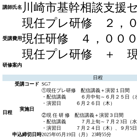
川崎市基幹相談支援
講師氏名
現任プレ研修 ２，
現任研修 ４，００
受講費用
現任プレ研修 ＋ 
研修案内
日程
受講コード
SG7
①現任プレ研修 配信講義＋演習１日間
・配信講義 ６月中旬～６月２５日（
・演習日 ６月２６日（木）
実施日
日程
②現 任 研 修 配信講義＋演習３日間
・配信講義 ７月上旬～７月２3日（水
・演習日 ７月２４日（木）、９月5日
申込締切日時
2025年05月19日（月） 23時55分