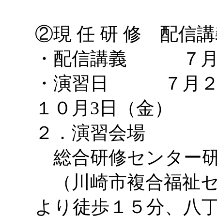
②現 任 研 修 配信
・配信講義 ７月上
・演習日 ７月２４
１０月3日（金）
２．演習会場
総合研修センター研
（川崎市複合福祉セ
より徒歩１５分、八