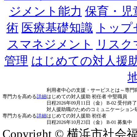
ジメント能力
保育・児
術
医療基礎知識
トップ
スマネジメント
リスク
管理
はじめての対人援
利用者中心の支援・サービスとは～専門
専門力を高める
詳細
はじめての対人援助
初任者
中堅職員
日程
2026年09月11日（金）
B-02
受付終了
対人援助職のためのコミュニケーション
専門力を高める
詳細
はじめての対人援助
初任者
日程
2026年10月23日（金）
B-01
募集中
Copyright © 横浜市社会福祉協