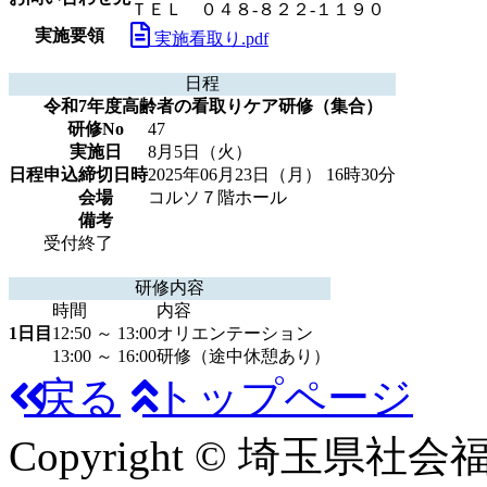
ＴＥＬ ０４８-８２２-１１９０
実施要領
実施看取り.pdf
日程
令和7年度高齢者の看取りケア研修（集合）
研修No
47
実施日
8月5日（火）
日程
申込締切日時
2025年06月23日（月） 16時30分
会場
コルソ７階ホール
備考
受付終了
研修内容
時間
内容
1日目
12:50 ～ 13:00
オリエンテーション
13:00 ～ 16:00
研修（途中休憩あり）
戻る
トップページ
Copyright © 埼玉県社会福祉協