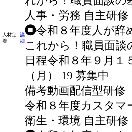
れから！職員面談の
人事・労務
自主研修
令和８年度人が辞
人材定
詳
着
細
これから！職員面談
日程
令和８年９月１
（月）
19
募集中
備考
動画配信型研修
令和８年度カスタマ
衛生・環境
自主研修