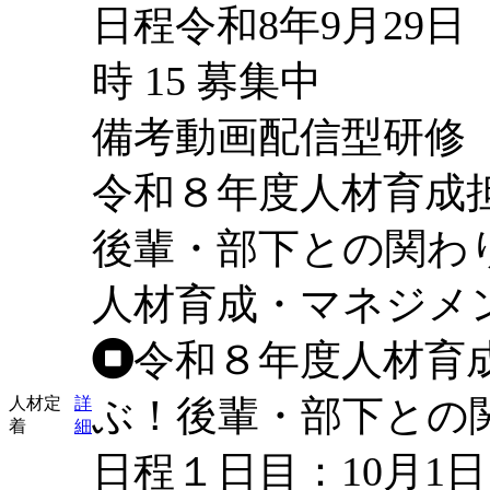
日程
令和8年9月29日
時
15
募集中
備考
動画配信型研修
令和８年度人材育成
後輩・部下との関わ
人材育成・マネジメ
令和８年度人材育
ぶ！後輩・部下との
人材定
詳
着
細
日程
１日目：10月1