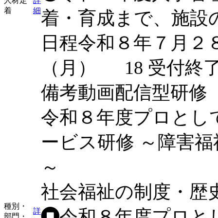
人材定
詳
着
細
着・育成まで、施設
日程
令和８年７月２
（月）
18
受付終
備考
動画配信型研修
令和８年度プロとし
ービス研修 ～障害
～
社会福祉の制度・歴
種別・
令和８年度プロと
詳
部門・