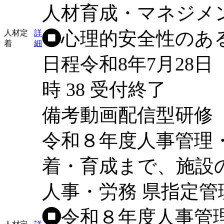
人材育成・マネジメ
心理的安全性のあ
人材定
詳
着
細
日程
令和8年7月28日
時
38
受付終了
備考
動画配信型研修
令和８年度人事管理
着・育成まで、施設
人事・労務
県指定管
令和８年度人事管