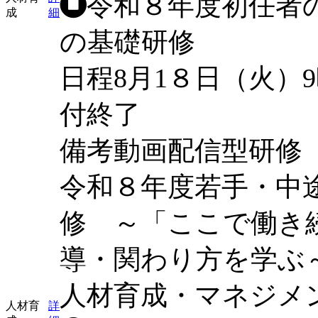
令和８年度初任者
成
細
の基礎研修
日程
8月1８日（火）
付終了
備考
動画配信型研修
令和８年度若手・中
修 ～「ここで働き
導・関わり方を学ぶ
人材育成・マネジメ
人材育
詳