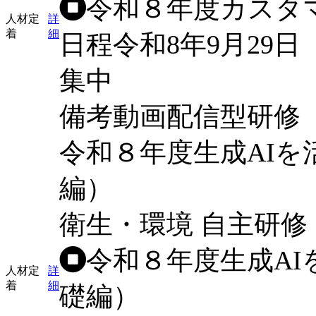
令和８年度カスタ
人材定
詳
着
細
日程
令和8年9月29日
集中
備考
動画配信型研修
令和８年度生成AI
編）
衛生・環境
自主研修
令和８年度生成A
人材定
詳
着
細
礎編）