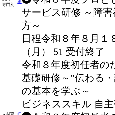
細
専門別
サービス研修 ～障
方～
日程
令和８年８月１
（月）
51
受付終了
令和８年度初任者の
基礎研修～”伝わる
の基本を学ぶ～
ビジネススキル
自主
人材育
詳