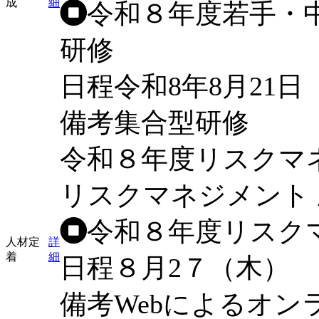
成
細
令和８年度若手・
研修
日程
令和8年8月21
備考
集合型研修
令和８年度リスクマ
リスクマネジメント
令和８年度リスク
人材定
詳
着
細
日程
８月2７（木
備考
Webによるオン