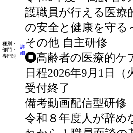
護職員が行える医療
の安全と健康を守る
その他
自主研修
種別・
詳
部門・
細
高齢者の医療的ケ
専門別
日程
2026年9月1日
受付終了
備考
動画配信型研修
令和８年度人が辞め