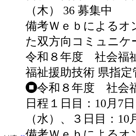
（木）
36
募集中
備考
Ｗｅｂによるオン
た双方向コミュニケ
令和８年度 社会福
福祉援助技術
県指定
令和８年度 社会
日程
１日目：10月7
（水）、３日目：10
備考
Ｗｅｂによるオ