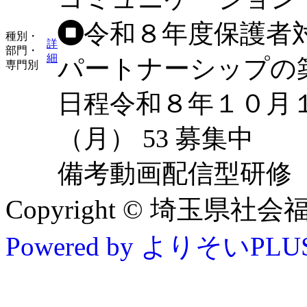
令和８年度保護者
種別・
詳
部門・
細
パートナーシップの
専門別
日程
令和８年１０月
（月）
53
募集中
備考
動画配信型研修
Copyright © 埼玉県社会福祉協
Powered by よりそいPLU