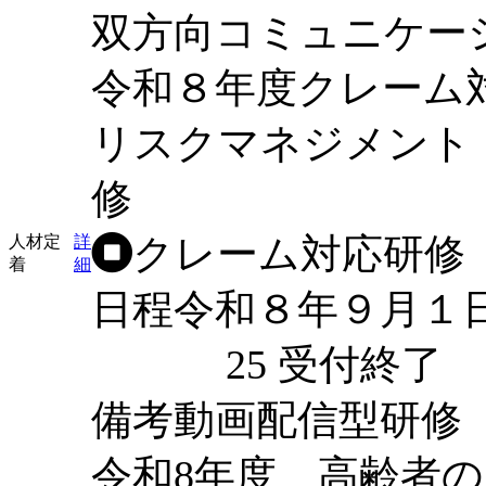
双方向コミュニケー
令和８年度クレーム
リスクマネジメント
修
クレーム対応研修
人材定
詳
着
細
日程
令和８年９月１
25
受付終了
備考
動画配信型研修
令和8年度 高齢者