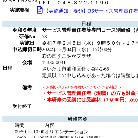
ＴＥＬ ０４８-８２２-１１９０
実施要領
【実施通知・要領】R6サービス管理責任者
日程
令和６年度 サービス管理責任者等専門コース別研修（
研修No
58
実施日
令和７年２月５日（水）９時５０分～１７
申込締切日時
2024年12月04日（水） 15時00分
彩の国すこやかプラザ
会場
〒336-0031
日程
さいたま市浦和区針ヶ谷4-2-65
定員以上の申し込みがあった場合は調整し
備考
＜お問い合わせを多数いただいたため補足＞
・サービス管理責任者（現職）の方も対象
・本研修の受講には受講料（10,000円）が
受付終了
研修内容
時間
内容
09:50 ～ 10:00
オリエンテーション