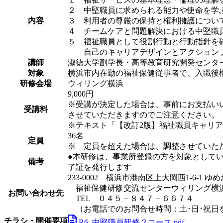
２ 中堅職員に求められる能力や使命を学
内容
３ 利用者の尊厳の保持と権利擁護につい
４ チームケアと問題解決における中堅職
５ 福祉職員として役割行動と行動指針を
自己のキャリアデザインとアクションプ
講師
淑徳大学副学長・高等教育研究開発センター
対象
横浜市内在勤の福祉保健従事者で、入職後
研修会場
ウィリング横浜
9,000円
※受講が決定した場合は、事前にお支払い
受講料
させていただきますのでご注意ください。
※テキスト「【改訂2版】福祉職員キャリアパ
36名
定員
※ 定員を超えた場合は、調整させていた
●本研修は、事業所登録の方を対象として
備考
了証を発行します
233-0002 横浜市港南区上大岡西1-6-1
福祉保健研修交流センターウィリング横
お問い合わせ先
TEL ０４５－８４７－６６７４
（お電話でのお問合せ時間：土･日･祝日を
チラシ・開催要項
R6_中堅職員研修２コース.pdf