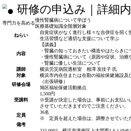
研修の申込み｜詳細内
慢性腎臓病について学ぼう
専門力を高める
医療基礎知識
全階層対象
自覚症状がなく進行し様々な合併症を招く
ねらい
生活習慣など適切な支援について学ぶ
【講義】
・腎臓の知っておきたい構造やはたらきに
内容
・慢性腎臓病について（原因や症状、治療
・腎臓に優しい生活について
講師
横浜労災病院透析室 相澤 友佳子 氏
対象
横浜市内在住または在勤の福祉保健施設及
（出張研修）
研修会場
旭区福祉保健活動拠点
1,500円
受講料
※受講が決定した場合は、事前にお支払い
させていただきますのでご注意ください。
36名
定員
※ 定員を超えた場合は、調整させていた
備考
233-0002 横浜市港南区上大岡西1-6-1