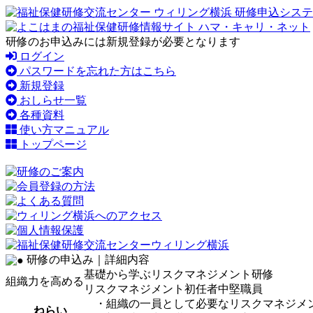
研修のお申込みには新規登録が必要となります
ログイン
パスワードを忘れた方はこちら
新規登録
おしらせ一覧
各種資料
使い方マニュアル
トップページ
研修の申込み｜詳細内容
基礎から学ぶリスクマネジメント研修
組織力を高める
リスクマネジメント
初任者
中堅職員
・組織の一員として必要なリスクマネジメ
ねらい