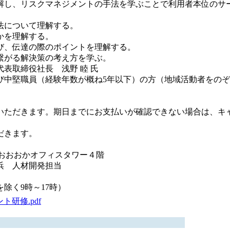
解し、リスクマネジメントの手法を学ぶことで利用者本位のサ
法について理解する。
かを理解する。
び、伝達の際のポイントを理解する。
繋がる解決策の考え方を学ぶ。
表取締役社長 浅野 睦 氏
び中堅職員（経験年数が概ね5年以下）の方（地域活動者をの
いただきます。期日までにお支払いが確認できない場合は、キ
だきます。
 ゆめおおおかオフィスタワー４階
浜 人材開発担当
除く9時～17時）
ト研修.pdf