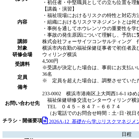
・初任者・中堅職員としての立ち位置を理
【講義・演習】
・福祉現場におけるリスクの特性と対応方
内容
・組織におけるリスクマネジメントとは何
・事例を通してホウレンソウの重要性を学
・事故の発生原因について理解し、予防に
講師
株式会社フォーサイツコンサルティング 代
対象
横浜市内在勤の福祉保健従事者で初任者及
研修会場
ウィリング横浜
4,500円
受講料
※受講が決定した場合は、事前にお支払い
36名
定員
※ 定員を超えた場合は、調整させていた
備考
233-0002 横浜市港南区上大岡西1-6-1
福祉保健研修交流センターウィリング横
お問い合わせ先
TEL ０４５－８４７－６６７４
（お電話でのお問合せ時間：土･日･祝日を
チラシ・開催要項
2026A-12_基礎から学ぶリスクマネジメン
日程