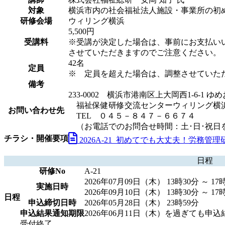
対象
横浜市内の社会福祉法人施設・事業所の初
研修会場
ウィリング横浜
5,500円
受講料
※受講が決定した場合は、事前にお支払い
させていただきますのでご注意ください。
42名
定員
※ 定員を超えた場合は、調整させていた
備考
233-0002 横浜市港南区上大岡西1-6-1
福祉保健研修交流センターウィリング横
お問い合わせ先
TEL ０４５－８４７－６６７４
（お電話でのお問合せ時間：土･日･祝日を
チラシ・開催要項
2026A-21_初めてでも大丈夫！労務管理
日程
研修No
A-21
2026年07月09日（木） 13時30分 ～ 17
実施日時
2026年09月10日（木） 13時30分 ～ 17
日程
申込締切日時
2026年05月28日（木） 23時59分
申込結果通知期限
2026年06月11日（木）を過ぎても
受付終了