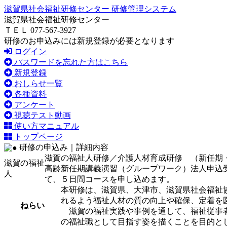
滋賀県社会福祉研修センター 研修管理システム
滋賀県社会福祉研修センター
ＴＥＬ 077-567-3927
研修のお申込みには新規登録が必要となります
ログイン
パスワードを忘れた方はこちら
新規登録
おしらせ一覧
各種資料
アンケート
視聴テスト動画
使い方マニュアル
トップページ
研修の申込み｜詳細内容
滋賀の福祉人研修／介護人材育成研修 （新任期
滋賀の福祉
高齢
新任期
講義
演習（グループワーク）
法人申込
人
て、５日間コースを申し込めます。
本研修は、滋賀県、大津市、滋賀県社会福祉
れるよう福祉人材の質の向上や確保、定着を
ねらい
滋賀の福祉実践や事例を通して、福祉従事者
の福祉職として目指す姿を描くことを目的と