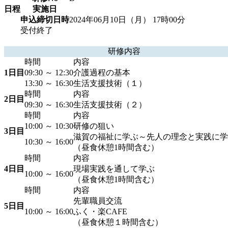
日程
実施日
申込締切日時
2024年06月10日（月） 17時00分
受付終了
研修内容
時間
内容
1日目
09:30 ～ 12:30
介護過程の基本
13:30 ～ 16:30
生活支援技術（１）
時間
内容
2日目
09:30 ～ 16:30
生活支援技術（２）
時間
内容
10:00 ～ 10:30
研修の狙い
3日目
滋賀の福祉に学ぶ～先人の理念と実践に学
10:30 ～ 16:00
（昼食休憩1時間含む）
時間
内容
4日目
現場実践を通して学ぶ
10:00 ～ 16:00
（昼食休憩1時間含む）
時間
内容
先輩職員交流
5日目
10:00 ～ 16:00
ふく・楽CAFE
（昼食休憩１時間含む）