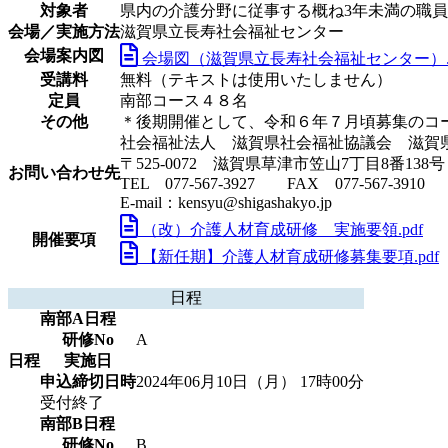
対象者
県内の介護分野に従事する概ね3年未満の職員
会場／実施方法
滋賀県立長寿社会福祉センター
会場案内図
会場図（滋賀県立長寿社会福祉センター）.p
受講料
無料（テキストは使用いたしません）
定員
南部コース４８名
その他
＊後期開催として、令和６年７月頃募集のコ
社会福祉法人 滋賀県社会福祉協議会 滋賀
〒525-0072 滋賀県草津市笠山7丁目8番138号
お問い合わせ先
TEL 077-567-3927 FAX 077-567-3910
E-mail：kensyu@shigashakyo.jp
（改）介護人材育成研修 実施要領.pdf
開催要項
【新任期】介護人材育成研修募集要項.pdf
日程
南部A日程
研修No
A
日程
実施日
申込締切日時
2024年06月10日（月） 17時00分
受付終了
南部B日程
研修No
B