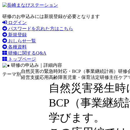
研修のお申込みには新規登録が必要となります
ログイン
パスワードを忘れた方はこちら
新規登録
おしらせ一覧
各種資料
研修に関するQ&A
トップページ
研修の申込み｜詳細内容
自然災害の緊急時対応・BCP（事業継続計画）研修
テーマ別
経営支援
応用
高齢
障害
児童・保育
法定研修
主任ケア
自然災害発生時
BCP（事業継
学びます。