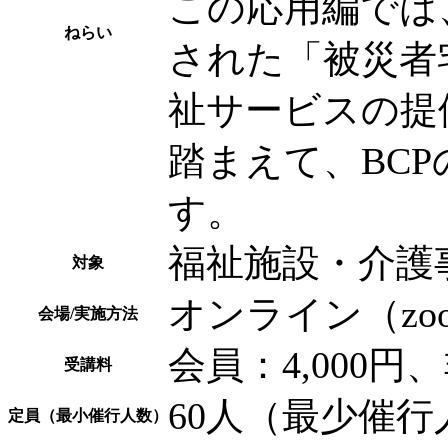
この応用編では
ねらい
された「被災者
祉サービスの提
踏まえて、BC
す。
福祉施設・介護
対象
オンライン（zo
会場/実施方法
会員：4,000円、
受講料
60人（最少催行
定員（最小催行人数）