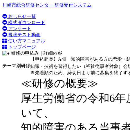
川崎市総合研修センター 研修受付システム
おしらせ一覧
様式ダウンロード
アンケート
視聴テスト動画
使い方マニュアル
トップページ
研修の申込み｜詳細内容
【申込延長】A40 知的障害がある方の恋愛・
テーマ別研修
知識・技術を習得したい（福祉従事者対象）
会
※先着順のため、締切日より前に募集を終了す
≪研修の概要≫
厚生労働省の令和6年
いて、
知的障害のある当事