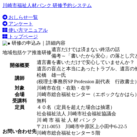
川崎市福祉人材バンク 研修予約システム
おしらせ一覧
アンケート
使い方マニュアル
トップページ
研修の申込み｜詳細内容
遺言だけでは済まない終活の話
地域包括ケア推進研修
備考
～「書いたから安心」の落とし穴
遺言書を書いただけで安心していませんか？
開催概要
遺言の盲点と本当にあったトラブル、遺言の
松橋 雄一氏
講師
(税理士事務所SP Profession 副代表 行政書士
対象
川崎市在住・在勤・在学
会場
川崎市総合福祉センター（エポックなかはら
受講料
無料
定員
４０名（定員を超えた場合は抽選）
社会福祉法人 川崎市社会福祉協議会
川 崎 市 福 祉 人 材 バ ン ク
〒211-0053 川崎市中原区上小田中6-22-5
お問い合わせ先
川崎市総合福祉センター５階