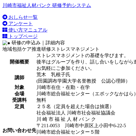
川崎市福祉人材バンク 研修予約システム
おしらせ一覧
アンケート
使い方マニュアル
トップページ
研修の申込み｜詳細内容
地域包括ケア推進研修
ストレスマネジメント
ストレスマネジメントの基礎を学びます。
開催概要
後半はグループを作り、話し合いをしながら
お気軽にご参加ください。
荒木 乳根子氏
講師
(田園調布学園大学名誉教授 公認心理師）
対象
川崎市在住・在勤・在学
会場
川崎市総合福祉センター（エポックなかはら
受講料
無料
定員
２５名（定員を超えた場合は抽選）
社会福祉法人 川崎市社会福祉協議会
川 崎 市 福 祉 人 材 バ ン ク
〒211-0053 川崎市中原区上小田中6-22-5
お問い合わせ先
川崎市総合福祉センター５階