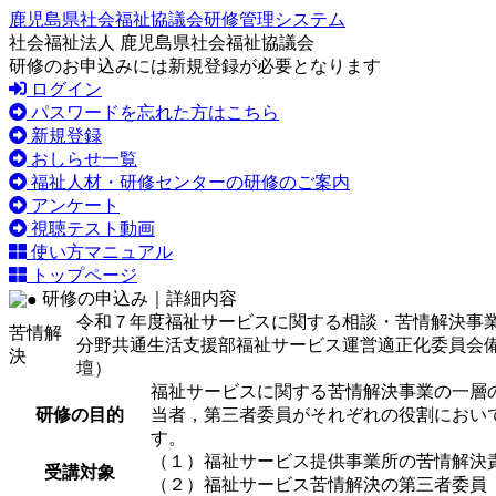
鹿児島県社会福祉協議会研修管理システム
社会福祉法人 鹿児島県社会福祉協議会
研修のお申込みには新規登録が必要となります
ログイン
パスワードを忘れた方はこちら
新規登録
おしらせ一覧
福祉人材・研修センターの研修のご案内
アンケート
視聴テスト動画
使い方マニュアル
トップページ
研修の申込み｜詳細内容
令和７年度福祉サービスに関する相談・苦情解決事
苦情解
分野共通
生活支援部
福祉サービス運営適正化委員会
決
壇）
福祉サービスに関する苦情解決事業の一層
研修の目的
当者，第三者委員がそれぞれの役割におい
す。
（１）福祉サービス提供事業所の苦情解決
受講対象
（２）福祉サービス苦情解決の第三者委員