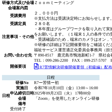
研修方式及び会場
Ｚｏｏｍミーティング
会場案内図
２，０００円
受講費用
※支払方法は受講決定時にお知らせします
受講定員
２８０名
・本年度はグループワークを取り入れて実施
をお願いします。（１端末１人の条件での
注意事項・その他
・受講確認のため，端末のカメラはオン，マ
※研修の詳細は下記開催要領をご確認くだ
福祉サービス運営適正化委員会事務局（担
お問い合わせ先
〒890-8517 鹿児島市鴨池新町1-7 
TEL：099-286-2200 FAX：099-257-5707 E-ma
開催要項
R7苦情解決研修開催要領（初級編）配布用.
日程
研修No
R7ー苦情ー初
実施日
令和7年10月10日（金）13:00～16:00
申込締切日時
2025年09月23日（火） 17時00分
日程
会場
「Zoom」を使用したオンライン研修
備考
受付終了