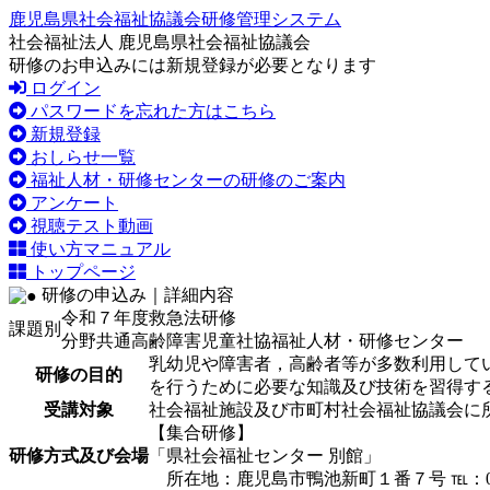
鹿児島県社会福祉協議会研修管理システム
社会福祉法人 鹿児島県社会福祉協議会
研修のお申込みには新規登録が必要となります
ログイン
パスワードを忘れた方はこちら
新規登録
おしらせ一覧
福祉人材・研修センターの研修のご案内
アンケート
視聴テスト動画
使い方マニュアル
トップページ
研修の申込み｜詳細内容
令和７年度救急法研修
課題別
分野共通
高齢
障害
児童
社協
福祉人材・研修センター
乳幼児や障害者，高齢者等が多数利用して
研修の目的
を行うために必要な知識及び技術を習得す
受講対象
社会福祉施設及び市町村社会福祉協議会に
【集合研修】
研修方式及び会場
「県社会福祉センター 別館」
所在地：鹿児島市鴨池新町１番７号 ℡：099-2