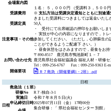
会場案内図
１名： ５，０００円 （受講料３，５００
受講費用
※
支払方法は受講決定通知とともに別途通
きました受講料につきましては返金いたし
受講定員
50人
・ 受付にて出席確認の押印をお願いしま
・ 実技が中心の内容になりますので，ト
注意事項・その他
参加してください。（ただし，心肺蘇生の
ことができるようご配慮下 さい。）
・ 昼食休憩をはさみますので，昼食をお持
〒890-8517 鹿児島市鴨池新町１－７
お問い合わせ先
鹿児島県社会福祉協議会 福祉人材・研修
Tel：099-256-6767 Fax：099-250-9363 E-mai
開催要項
Ｒ７救急（開催要綱1・2班）.pdf
日程
救急法（１班）
研修No
R７-独自-3-1
実施日
令和７年８月５日(火)
申込締切日時
2025年07月11日（金） 17時00分
日程
集合研修：「 県社会福祉センター 別館」
会場