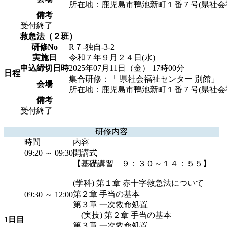
所在地：鹿児島市鴨池新町１番７号(県社会福祉セン
備考
受付終了
救急法（２班）
研修No
R７-独自-3-2
実施日
令和７年９月２４日(水)
申込締切日時
2025年07月11日（金） 17時00分
日程
集合研修：「 県社会福祉センター 別館」
会場
所在地：鹿児島市鴨池新町１番７号(県社会福祉セン
備考
受付終了
研修内容
時間
内容
09:20 ～ 09:30
開講式
【基礎講習 ９：３０～１４：５５】
(学科) 第１章 赤十字救急法について
第２章 手当の基本
09:30 ～ 12:00
第３章 一次救命処置
(実技) 第２章 手当の基本
1日目
第３章 一次救命処置