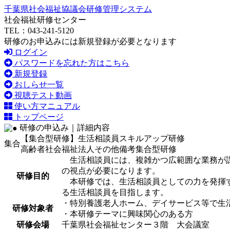
千葉県社会福祉協議会研修管理システム
社会福祉研修センター
TEL：043-241-5120
研修のお申込みには新規登録が必要となります
ログイン
パスワードを忘れた方はこちら
新規登録
おしらせ一覧
視聴テスト動画
使い方マニュアル
トップページ
研修の申込み｜詳細内容
【集合型研修】生活相談員スキルアップ研修
集合
高齢者
社会福祉法人
その他
備考
集合型研修
生活相談員には、複雑かつ広範囲な業務が課
の視点が必要になります。
研修目的
本研修では、生活相談員としての力を発揮す
る生活相談員を目指します。
・特別養護老人ホーム、デイサービス等で生
研修対象者
・本研修テーマに興味関心のある方
研修会場
千葉県社会福祉センター３階 大会議室