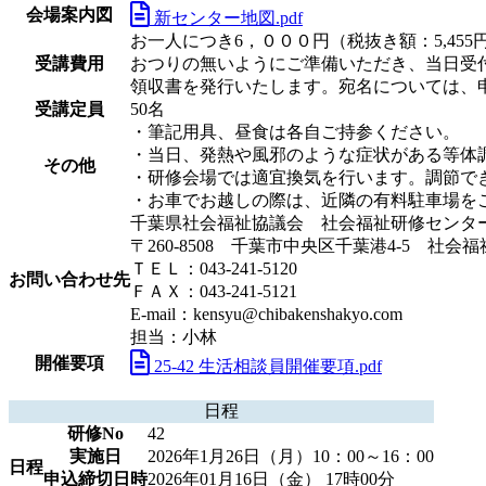
会場案内図
新センター地図.pdf
お一人につき6，０００円（税抜き額：5,45
受講費用
おつりの無いようにご準備いただき、当日受
領収書を発行いたします。宛名については、
受講定員
50名
・筆記用具、昼食は各自ご持参ください。
・当日、発熱や風邪のような症状がある等体
その他
・研修会場では適宜換気を行います。調節で
・お車でお越しの際は、近隣の有料駐車場を
千葉県社会福祉協議会 社会福祉研修センタ
〒260-8508 千葉市中央区千葉港4-5 社会
ＴＥＬ：043-241-5120
お問い合わせ先
ＦＡＸ：043-241-5121
E-mail：kensyu@chibakenshakyo.com
担当：小林
開催要項
25-42 生活相談員開催要項.pdf
日程
研修No
42
実施日
2026年1月26日（月）10：00～16：00
日程
申込締切日時
2026年01月16日（金） 17時00分